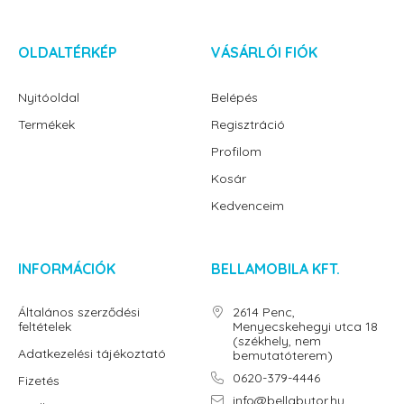
OLDALTÉRKÉP
VÁSÁRLÓI FIÓK
Nyitóoldal
Belépés
Termékek
Regisztráció
Profilom
Kosár
Kedvenceim
INFORMÁCIÓK
BELLAMOBILA KFT.
Általános szerződési
2614 Penc,
feltételek
Menyecskehegyi utca 18
(székhely, nem
Adatkezelési tájékoztató
bemutatóterem)
0620-379-4446
Fizetés
info@bellabutor.hu